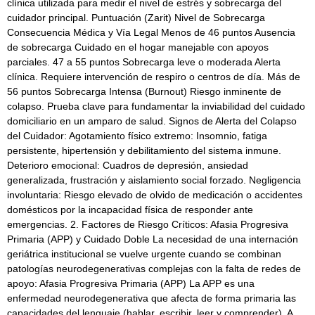
clínica utilizada para medir el nivel de estrés y sobrecarga del
cuidador principal. Puntuación (Zarit) Nivel de Sobrecarga
Consecuencia Médica y Vía Legal Menos de 46 puntos Ausencia
de sobrecarga Cuidado en el hogar manejable con apoyos
parciales. 47 a 55 puntos Sobrecarga leve o moderada Alerta
clínica. Requiere intervención de respiro o centros de día. Más de
56 puntos Sobrecarga Intensa (Burnout) Riesgo inminente de
colapso. Prueba clave para fundamentar la inviabilidad del cuidado
domiciliario en un amparo de salud. Signos de Alerta del Colapso
del Cuidador: Agotamiento físico extremo: Insomnio, fatiga
persistente, hipertensión y debilitamiento del sistema inmune.
Deterioro emocional: Cuadros de depresión, ansiedad
generalizada, frustración y aislamiento social forzado. Negligencia
involuntaria: Riesgo elevado de olvido de medicación o accidentes
domésticos por la incapacidad física de responder ante
emergencias. 2. Factores de Riesgo Críticos: Afasia Progresiva
Primaria (APP) y Cuidado Doble La necesidad de una internación
geriátrica institucional se vuelve urgente cuando se combinan
patologías neurodegenerativas complejas con la falta de redes de
apoyo: Afasia Progresiva Primaria (APP) La APP es una
enfermedad neurodegenerativa que afecta de forma primaria las
capacidades del lenguaje (hablar, escribir, leer y comprender). A