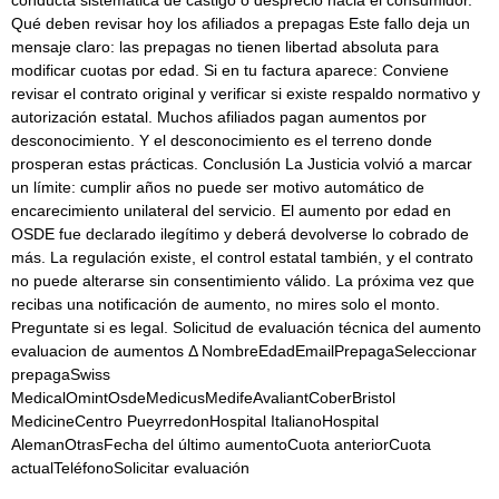
conducta sistemática de castigo o desprecio hacia el consumidor.
Qué deben revisar hoy los afiliados a prepagas Este fallo deja un
mensaje claro: las prepagas no tienen libertad absoluta para
modificar cuotas por edad. Si en tu factura aparece: Conviene
revisar el contrato original y verificar si existe respaldo normativo y
autorización estatal. Muchos afiliados pagan aumentos por
desconocimiento. Y el desconocimiento es el terreno donde
prosperan estas prácticas. Conclusión La Justicia volvió a marcar
un límite: cumplir años no puede ser motivo automático de
encarecimiento unilateral del servicio. El aumento por edad en
OSDE fue declarado ilegítimo y deberá devolverse lo cobrado de
más. La regulación existe, el control estatal también, y el contrato
no puede alterarse sin consentimiento válido. La próxima vez que
recibas una notificación de aumento, no mires solo el monto.
Preguntate si es legal. Solicitud de evaluación técnica del aumento
evaluacion de aumentos Δ NombreEdadEmailPrepagaSeleccionar
prepagaSwiss
MedicalOmintOsdeMedicusMedifeAvaliantCoberBristol
MedicineCentro PueyrredonHospital ItalianoHospital
AlemanOtrasFecha del último aumentoCuota anteriorCuota
actualTeléfonoSolicitar evaluación