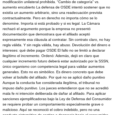
modificación unilateral prohibida. “Cambio de categoría” vs.
aumento encubierto La defensa de OSDE intentó sostener que no
existía un aumento arbitrario, sino una readecuación prevista
contractualmente. Pero en derecho no importa cómo se lo
denomine. Importa si está probado y si es legal. La Cámara
rechazó el argumento porque la empresa no presentó
documentación que demostrara que el afiliado aceptó
expresamente esa cláusula al contratar. Sin contrato claro, no hay
regla válida. Y sin regla válida, hay abuso. Devolución del dinero e
intereses: qué debe pagar OSDE El fallo no se limitó a declarar
ilegítimo el incremento. Ordenó: Además, dejó en claro que
cualquier incremento futuro deberá estar autorizado por la SSSN,
único organismo con competencia legal para validar aumentos
generales. Esto no es simbólico. Es dinero concreto que debe
volver al bolsillo del afiliado. Por qué no se aplicó daño punitivo
Aunque la conducta fue considerada ilegítima, el tribunal no
impuso daño punitivo. Los jueces entendieron que no se acreditó
mala fe ni intención deliberada de dañar al afiliado. Para aplicar
sanciones ejemplificadoras bajo la Ley de Defensa del Consumidor
se requiere probar un comportamiento especialmente grave o
malicioso. Aquí se reconoció el cobro indebido, pero no una