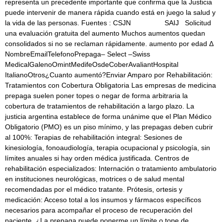
representa un precedente importante que confirma que la Justicia
puede intervenir de manera rápida cuando está en juego la salud y
la vida de las personas. Fuentes : CSJN SAIJ Solicitud
una evaluación gratuita del aumento Muchos aumentos quedan
consolidados si no se reclaman rápidamente. aumento por edad Δ
NombreEmailTelefonoPrepaga– Select –Swiss
MedicalGalenoOmintMedifeOsdeCoberAvaliantHospital
ItalianoOtros¿Cuanto aumentó?Enviar Amparo por Rehabilitación:
Tratamientos con Cobertura Obligatoria Las empresas de medicina
prepaga suelen poner topes o negar de forma arbitraria la
cobertura de tratamientos de rehabilitación a largo plazo. La
justicia argentina establece de forma unánime que el Plan Médico
Obligatorio (PMO) es un piso mínimo, y las prepagas deben cubrir
al 100%: Terapias de rehabilitación integral: Sesiones de
kinesiología, fonoaudiología, terapia ocupacional y psicología, sin
límites anuales si hay orden médica justificada. Centros de
rehabilitación especializados: Internación o tratamiento ambulatorio
en instituciones neurológicas, motrices o de salud mental
recomendadas por el médico tratante. Prótesis, ortesis y
medicación: Acceso total a los insumos y fármacos específicos
necesarios para acompañar el proceso de recuperación del
paciente. ¿La prepaga puede ponerme un límite o tope de