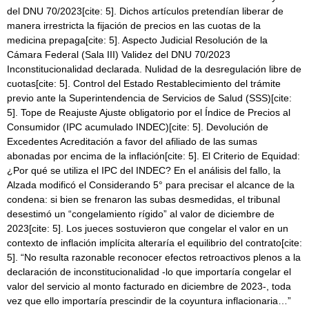
del DNU 70/2023[cite: 5]. Dichos artículos pretendían liberar de
manera irrestricta la fijación de precios en las cuotas de la
medicina prepaga[cite: 5]. Aspecto Judicial Resolución de la
Cámara Federal (Sala III) Validez del DNU 70/2023
Inconstitucionalidad declarada. Nulidad de la desregulación libre de
cuotas[cite: 5]. Control del Estado Restablecimiento del trámite
previo ante la Superintendencia de Servicios de Salud (SSS)[cite:
5]. Tope de Reajuste Ajuste obligatorio por el Índice de Precios al
Consumidor (IPC acumulado INDEC)[cite: 5]. Devolución de
Excedentes Acreditación a favor del afiliado de las sumas
abonadas por encima de la inflación[cite: 5]. El Criterio de Equidad:
¿Por qué se utiliza el IPC del INDEC? En el análisis del fallo, la
Alzada modificó el Considerando 5° para precisar el alcance de la
condena: si bien se frenaron las subas desmedidas, el tribunal
desestimó un “congelamiento rígido” al valor de diciembre de
2023[cite: 5]. Los jueces sostuvieron que congelar el valor en un
contexto de inflación implícita alteraría el equilibrio del contrato[cite:
5]. “No resulta razonable reconocer efectos retroactivos plenos a la
declaración de inconstitucionalidad -lo que importaría congelar el
valor del servicio al monto facturado en diciembre de 2023-, toda
vez que ello importaría prescindir de la coyuntura inflacionaria…”