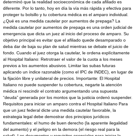
determinó que la realidad socioeconómica de cada afiliado es
diferente. Por lo tanto, hoy en día la vía más rápida y efectiva para
proteger tu bolsillo y tu cobertura médica es el amparo individual.
¿Qué es una medida cautelar por aumentos de prepaga? La
medida cautelar por aumentos de prepaga es una orden judicial de
emergencia que dicta un juez al inicio del proceso de amparo. Su
objetivo principal es evitar que el afiliado quede desamparado o
deba dar de baja su plan de salud mientras se debate el juicio de
fondo. Cuando el juez otorga la cautelar, le ordena explícitamente
al Hospital Italiano: Retrotraer el valor de la cuota a los meses
previos a los aumentos abusivos. Limitar las subas futuras
aplicando un índice razonable (como el IPC de INDEC), en lugar de
la fijación libre y unilateral de precios. Importante: El Hospital
Italiano no puede suspender tu cobertura, negarte la atención
médica ni rescindir el contrato argumentando una supuesta
“deuda” generada por los montos que la justicia ordenó suspender.
Requisitos para iniciar un amparo contra el Hospital Italiano Para
que un juez federal dicte una medida cautelar favorable, la
estrategia legal debe demostrar dos principios jurídicos
fundamentales: el humo de buen derecho (la aparente ilegalidad
del aumento) y el peligro en la demora (el riesgo real para la
salud). Los documentos y requisitos esenciales para iniciar la