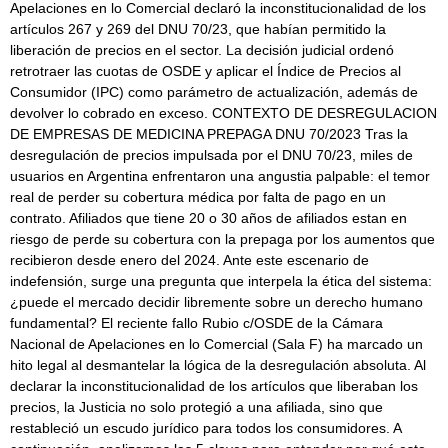
Apelaciones en lo Comercial declaró la inconstitucionalidad de los
artículos 267 y 269 del DNU 70/23, que habían permitido la
liberación de precios en el sector. La decisión judicial ordenó
retrotraer las cuotas de OSDE y aplicar el Índice de Precios al
Consumidor (IPC) como parámetro de actualización, además de
devolver lo cobrado en exceso. CONTEXTO DE DESREGULACION
DE EMPRESAS DE MEDICINA PREPAGA DNU 70/2023 Tras la
desregulación de precios impulsada por el DNU 70/23, miles de
usuarios en Argentina enfrentaron una angustia palpable: el temor
real de perder su cobertura médica por falta de pago en un
contrato. Afiliados que tiene 20 o 30 años de afiliados estan en
riesgo de perde su cobertura con la prepaga por los aumentos que
recibieron desde enero del 2024. Ante este escenario de
indefensión, surge una pregunta que interpela la ética del sistema:
¿puede el mercado decidir libremente sobre un derecho humano
fundamental? El reciente fallo Rubio c/OSDE de la Cámara
Nacional de Apelaciones en lo Comercial (Sala F) ha marcado un
hito legal al desmantelar la lógica de la desregulación absoluta. Al
declarar la inconstitucionalidad de los artículos que liberaban los
precios, la Justicia no solo protegió a una afiliada, sino que
restableció un escudo jurídico para todos los consumidores. A