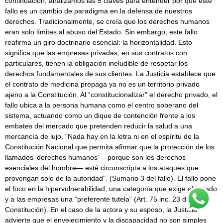
continuación, analizamos las 5 claves para entender por qué este
fallo es un cambio de paradigma en la defensa de nuestros
derechos. Tradicionalmente, se creía que los derechos humanos
eran solo límites al abuso del Estado. Sin embargo, este fallo
reafirma un giro doctrinario esencial: la horizontalidad. Esto
significa que las empresas privadas, en sus contratos con
particulares, tienen la obligación ineludible de respetar los
derechos fundamentales de sus clientes. La Justicia establece que
el contrato de medicina prepaga ya no es un territorio privado
ajeno a la Constitución. Al “constitucionalizar” el derecho privado, el
fallo ubica a la persona humana como el centro soberano del
sistema, actuando como un dique de contención frente a los
embates del mercado que pretenden reducir la salud a una
mercancía de lujo. “Nada hay en la letra ni en el espíritu de la
Constitución Nacional que permita afirmar que la protección de los
llamados ‘derechos humanos’ —porque son los derechos
esenciales del hombre— esté circunscripta a los ataques que
provengan solo de la autoridad”. (Sumario 3 del fallo). El fallo pone
el foco en la hipervulnerabilidad, una categoría que exige al Estado
y a las empresas una “preferente tutela” (Art. 75 inc. 23 de la
Constitución). En el caso de la actora y su esposo, la Justicia
advierte que el envejecimiento y la discapacidad no son simples