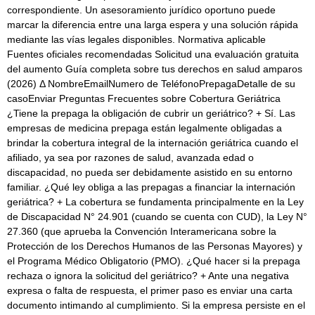
correspondiente. Un asesoramiento jurídico oportuno puede
marcar la diferencia entre una larga espera y una solución rápida
mediante las vías legales disponibles. Normativa aplicable
Fuentes oficiales recomendadas Solicitud una evaluación gratuita
del aumento Guía completa sobre tus derechos en salud amparos
(2026) Δ NombreEmailNumero de TeléfonoPrepagaDetalle de su
casoEnviar Preguntas Frecuentes sobre Cobertura Geriátrica
¿Tiene la prepaga la obligación de cubrir un geriátrico? + Sí. Las
empresas de medicina prepaga están legalmente obligadas a
brindar la cobertura integral de la internación geriátrica cuando el
afiliado, ya sea por razones de salud, avanzada edad o
discapacidad, no pueda ser debidamente asistido en su entorno
familiar. ¿Qué ley obliga a las prepagas a financiar la internación
geriátrica? + La cobertura se fundamenta principalmente en la Ley
de Discapacidad N° 24.901 (cuando se cuenta con CUD), la Ley N°
27.360 (que aprueba la Convención Interamericana sobre la
Protección de los Derechos Humanos de las Personas Mayores) y
el Programa Médico Obligatorio (PMO). ¿Qué hacer si la prepaga
rechaza o ignora la solicitud del geriátrico? + Ante una negativa
expresa o falta de respuesta, el primer paso es enviar una carta
documento intimando al cumplimiento. Si la empresa persiste en el