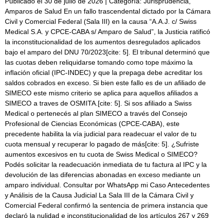
Publicado el 30 de julio de 2026 | Categoría: Jurisprudencia,
Amparos de Salud En un fallo trascendental dictado por la Cámara
Civil y Comercial Federal (Sala III) en la causa “A.A.J. c/ Swiss
Medical S.A. y CPCE-CABA s/ Amparo de Salud”, la Justicia ratificó
la inconstitucionalidad de los aumentos desregulados aplicados
bajo el amparo del DNU 70/2023[cite: 5]. El tribunal determinó que
las cuotas deben reliquidarse tomando como tope máximo la
inflación oficial (IPC-INDEC) y que la prepaga debe acreditar los
saldos cobrados en exceso. Si bien este fallo es de un afiliado de
SIMECO este mismo criterio se aplica para aquellos afiliados a
SIMECO a traves de OSMITA.[cite: 5]. Si sos afiliado a Swiss
Medical o pertenecés al plan SIMECO a través del Consejo
Profesional de Ciencias Económicas (CPCE-CABA), este
precedente habilita la vía judicial para readecuar el valor de tu
cuota mensual y recuperar lo pagado de más[cite: 5]. ¿Sufriste
aumentos excesivos en tu cuota de Swiss Medical o SIMECO?
Podés solicitar la readecuación inmediata de tu factura al IPC y la
devolución de las diferencias abonadas en exceso mediante un
amparo individual. Consultar por WhatsApp mi Caso Antecedentes
y Análisis de la Causa Judicial La Sala III de la Cámara Civil y
Comercial Federal confirmó la sentencia de primera instancia que
declaró la nulidad e inconstitucionalidad de los artículos 267 y 269