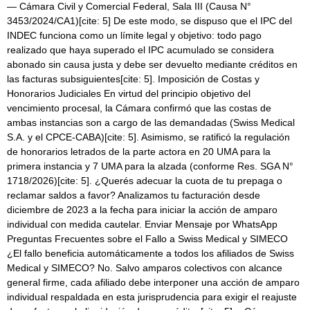
— Cámara Civil y Comercial Federal, Sala III (Causa N°
3453/2024/CA1)[cite: 5] De este modo, se dispuso que el IPC del
INDEC funciona como un límite legal y objetivo: todo pago
realizado que haya superado el IPC acumulado se considera
abonado sin causa justa y debe ser devuelto mediante créditos en
las facturas subsiguientes[cite: 5]. Imposición de Costas y
Honorarios Judiciales En virtud del principio objetivo del
vencimiento procesal, la Cámara confirmó que las costas de
ambas instancias son a cargo de las demandadas (Swiss Medical
S.A. y el CPCE-CABA)[cite: 5]. Asimismo, se ratificó la regulación
de honorarios letrados de la parte actora en 20 UMA para la
primera instancia y 7 UMA para la alzada (conforme Res. SGA N°
1718/2026)[cite: 5]. ¿Querés adecuar la cuota de tu prepaga o
reclamar saldos a favor? Analizamos tu facturación desde
diciembre de 2023 a la fecha para iniciar la acción de amparo
individual con medida cautelar. Enviar Mensaje por WhatsApp
Preguntas Frecuentes sobre el Fallo a Swiss Medical y SIMECO
¿El fallo beneficia automáticamente a todos los afiliados de Swiss
Medical y SIMECO? No. Salvo amparos colectivos con alcance
general firme, cada afiliado debe interponer una acción de amparo
individual respaldada en esta jurisprudencia para exigir el reajuste