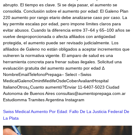
abrupto. El tiempo es clave. Si se deja pasar, el aumento se
consolida. Conclusión sobre el aumento por edad: El Galeno Plan
220 aumento por rango etario debe analizarse caso por caso. La
ley permite escalas por edad, pero impone límites claros para
evitar abusos. Cuando la diferencia entre 37–64 y 65–100 años se
vuelve desproporcionada o afecta afiliados con antigüedad
protegida, el aumento puede ser revisado judicialmente. Los
afiliados de Galeno no están obligados a aceptar incrementos que
vulneren la normativa vigente. El amparo de salud es una
herramienta concreta para frenar subas ilegales. Solicitud una
evaluación gratuita del aumento aumento por edad Δ
NombreEmailTelefonoPrepaga– Select –Swiss
MedicalGalenoOmintMedifeOsdeCoberAvaliantHospital
ItalianoOtros¿Cuanto aumentó?Enviar 11-6407-5023 Ciudad
Autonoma de Buenos Aires consultas@aumentoprepaga.com.ar
Estudiomma Tramites Argentina Instagram
Swiss Medical Aumento Por Edad: Fallo De La Justicia Federal De
La Plata