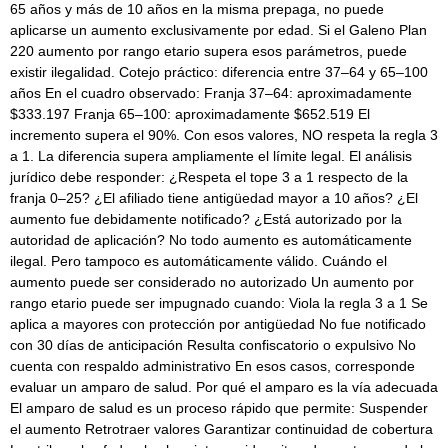
65 años y más de 10 años en la misma prepaga, no puede
aplicarse un aumento exclusivamente por edad. Si el Galeno Plan
220 aumento por rango etario supera esos parámetros, puede
existir ilegalidad. Cotejo práctico: diferencia entre 37–64 y 65–100
años En el cuadro observado: Franja 37–64: aproximadamente
$333.197 Franja 65–100: aproximadamente $652.519 El
incremento supera el 90%. Con esos valores, NO respeta la regla 3
a 1. La diferencia supera ampliamente el límite legal. El análisis
jurídico debe responder: ¿Respeta el tope 3 a 1 respecto de la
franja 0–25? ¿El afiliado tiene antigüedad mayor a 10 años? ¿El
aumento fue debidamente notificado? ¿Está autorizado por la
autoridad de aplicación? No todo aumento es automáticamente
ilegal. Pero tampoco es automáticamente válido. Cuándo el
aumento puede ser considerado no autorizado Un aumento por
rango etario puede ser impugnado cuando: Viola la regla 3 a 1 Se
aplica a mayores con protección por antigüedad No fue notificado
con 30 días de anticipación Resulta confiscatorio o expulsivo No
cuenta con respaldo administrativo En esos casos, corresponde
evaluar un amparo de salud. Por qué el amparo es la vía adecuada
El amparo de salud es un proceso rápido que permite: Suspender
el aumento Retrotraer valores Garantizar continuidad de cobertura