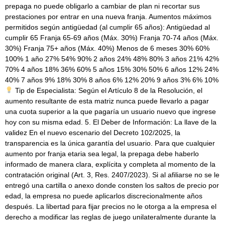
prepaga no puede obligarlo a cambiar de plan ni recortar sus
prestaciones por entrar en una nueva franja. Aumentos máximos
permitidos según antigüedad (al cumplir 65 años): Antigüedad al
cumplir 65 Franja 65-69 años (Máx. 30%) Franja 70-74 años (Máx.
30%) Franja 75+ años (Máx. 40%) Menos de 6 meses 30% 60%
100% 1 año 27% 54% 90% 2 años 24% 48% 80% 3 años 21% 42%
70% 4 años 18% 36% 60% 5 años 15% 30% 50% 6 años 12% 24%
40% 7 años 9% 18% 30% 8 años 6% 12% 20% 9 años 3% 6% 10%
Tip de Especialista: Según el Artículo 8 de la Resolución, el
aumento resultante de esta matriz nunca puede llevarlo a pagar
una cuota superior a la que pagaría un usuario nuevo que ingrese
hoy con su misma edad. 5. El Deber de Información: La llave de la
validez En el nuevo escenario del Decreto 102/2025, la
transparencia es la única garantía del usuario. Para que cualquier
aumento por franja etaria sea legal, la prepaga debe haberlo
informado de manera clara, explícita y completa al momento de la
contratación original (Art. 3, Res. 2407/2023). Si al afiliarse no se le
entregó una cartilla o anexo donde consten los saltos de precio por
edad, la empresa no puede aplicarlos discrecionalmente años
después. La libertad para fijar precios no le otorga a la empresa el
derecho a modificar las reglas de juego unilateralmente durante la