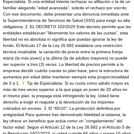
Especialista: Si una entidad intenta rechazar su afiliación o la de un
familiar alegando “edad avanzada”, solicite el rechazo por escrito.
Con ese documento, debe presentar una denuncia inmediata ante
la Superintendencia de Servicios de Salud (SSS) para exigir su alta
obligatoria. 2. EL DECRETO 102/2025 Este decreto permite que las
entidades establezcan “libremente los valores de las cuotas”, esta
libertad no es absoluta ni significa que puedan ignorar la ley de
fondo. El Artículo 17 de la Ley 26.682 establece una restricción
técnica insalvable: la variación de precio entre la primera franja
etaria (la más joven) y la última (la de adultos mayores) no puede
ser superior a tres (3) veces. La libertad de precios permite a la
empresa decidir cuánto cuesta su plan base, pero la estructura de
aumentos por edad debe mantener siempre esta proporcionalidad
de 3 a 1.
Tip de Especialista: Si su cuota como adulto mayor es
más de tres veces superior a la que paga un joven de 20 años en
el mismo plan, la prepaga está infringiendo la ley. Usted tiene
derecho a exigir el reajuste y la devolución de los importes
cobrados en exceso. 3. El “65/10”: La protección definitiva por
antigüedad Para quienes han demostrado fidelidad al sistema, la
ley ofrece un beneficio que actúa como un “congelamiento” del
factor edad. Según el Artículo 12 de la Ley 26.682 y el Artículo 5 de
la Resolución 2407/2023, si usted cumple 65 años y posee 10 años