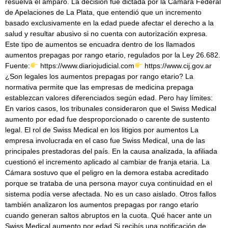
resuelva el amparo. La decisión fue dictada por la Cámara Federal
de Apelaciones de La Plata, que entendió que un incremento
basado exclusivamente en la edad puede afectar el derecho a la
salud y resultar abusivo si no cuenta con autorización expresa.
Este tipo de aumentos se encuadra dentro de los llamados
aumentos prepagas por rango etario, regulados por la Ley 26.682.
Fuente:
https://www.diariojudicial.com
https://www.cij.gov.ar
¿Son legales los aumentos prepagas por rango etario? La
normativa permite que las empresas de medicina prepaga
establezcan valores diferenciados según edad. Pero hay límites:
En varios casos, los tribunales consideraron que el Swiss Medical
aumento por edad fue desproporcionado o carente de sustento
legal. El rol de Swiss Medical en los litigios por aumentos La
empresa involucrada en el caso fue Swiss Medical, una de las
principales prestadoras del país. En la causa analizada, la afiliada
cuestionó el incremento aplicado al cambiar de franja etaria. La
Cámara sostuvo que el peligro en la demora estaba acreditado
porque se trataba de una persona mayor cuya continuidad en el
sistema podía verse afectada. No es un caso aislado. Otros fallos
también analizaron los aumentos prepagas por rango etario
cuando generan saltos abruptos en la cuota. Qué hacer ante un
Swiss Medical aumento por edad Si recibís una notificación de