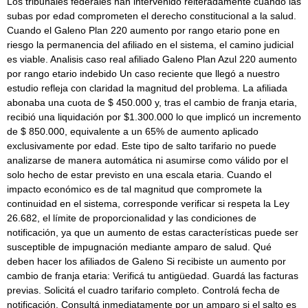
Los tribunales federales han intervenido reiteradamente cuando las
subas por edad comprometen el derecho constitucional a la salud.
Cuando el Galeno Plan 220 aumento por rango etario pone en
riesgo la permanencia del afiliado en el sistema, el camino judicial
es viable. Analisis caso real afiliado Galeno Plan Azul 220 aumento
por rango etario indebido Un caso reciente que llegó a nuestro
estudio refleja con claridad la magnitud del problema. La afiliada
abonaba una cuota de $ 450.000 y, tras el cambio de franja etaria,
recibió una liquidación por $1.300.000 lo que implicó un incremento
de $ 850.000, equivalente a un 65% de aumento aplicado
exclusivamente por edad. Este tipo de salto tarifario no puede
analizarse de manera automática ni asumirse como válido por el
solo hecho de estar previsto en una escala etaria. Cuando el
impacto económico es de tal magnitud que compromete la
continuidad en el sistema, corresponde verificar si respeta la Ley
26.682, el límite de proporcionalidad y las condiciones de
notificación, ya que un aumento de estas características puede ser
susceptible de impugnación mediante amparo de salud. Qué
deben hacer los afiliados de Galeno Si recibiste un aumento por
cambio de franja etaria: Verificá tu antigüedad. Guardá las facturas
previas. Solicitá el cuadro tarifario completo. Controlá fecha de
notificación. Consultá inmediatamente por un amparo si el salto es