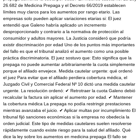
26.682 de Medicina Prepaga y el Decreto 66/2019 establecen
límites muy claros para los aumentos por rango etario. Las
empresas solo pueden aplicar variaciones etarias si: El juez
entendió que Galeno habría aplicado un incremento
desproporcionado y contrario a la normativa de protección al
consumidor y adultos mayores. La Justicia consideró que podría
existir discriminación por edad Uno de los puntos más importantes
del fallo es que el tribunal analizó el aumento como una posible
práctica discriminatoria. El juez sostuvo que: Esto significa que la
prepaga no puede aumentar arbitrariamente la cuota simplemente
porque el afiliado envejece. Medida cautelar urgente: qué ordenó
el juez Para evitar que el afiliado perdiera cobertura médica, el
Juzgado Civil y Comercial Federal Nº 10 dictó una medida cautelar
urgente. La resolución ordenó: ✔ Retrotraer la cuota Galeno debió
recalcular la factura sin aplicar el aumento por edad. ✔ Mantener
la cobertura médica La prepaga no podía restringir prestaciones
mientras avanzaba el juicio. ✔ Aplicar multas por incumplimiento El
tribunal fijó sanciones económicas si la empresa no obedecía la
orden judicial. Este tipo de medidas cautelares suelen resolverse
rápidamente cuando existe riesgo para la salud del afiliado. Qué
dice la ley sobre los aumentos en medicina prepaga El fallo se