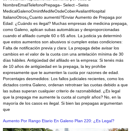
NombreEmailTelefonoPrepaga– Select –Swiss
MedicalGalenoOmintMedifeOsdeCoberAvaliantHospital
ItalianoOtros¿Cuanto aumentó?Enviar Aumento de Prepaga por
Edad: ¿Cuándo es ilegal? Muchas empresas de medicina prepaga,
como Galeno, aplican subas automáticas y desproporcionadas
cuando el afiliado cumple 60 o 65 años. La justicia ya determinó
que estos aumentos son abusivos si cumplen estas condiciones:
Falta de notificación previa y clara: La prepaga debe avisar los
cambios en el valor de la cuota con una antelación mínima de 30
días hábiles. Antigüedad del afiliado en la empresa: Si tenés más
de 10 años de antigüedad en la prepaga, la ley prohíbe
expresamente que te aumenten la cuota por razones de edad.
Porcentajes desmedidos: Los fallos judiciales recientes, como los
dictados contra Galeno, ordenan retrotraer las cuotas debido a que
las subas superan cualquier criterio de razonabilidad. ¿Es legal
que la prepaga me aumente la cuota al cumplir años? No, en la
mayoría de los casos es ilegal. Si bien las prepagas argumentan
que
Aumento Por Rango Etario En Galeno Plan 220: ¿Es Legal?