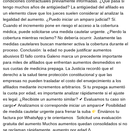
condiciones contractuales previamente informadas. ¿Qué pasa si
tengo muchos años de antigüedad? La antigüedad del afiliado es
un elemento clave que los jueces suelen considerar al analizar la
legalidad del aumento. ¿Puedo iniciar un amparo judicial? Sí.
Cuando el incremento pone en riesgo el acceso a la cobertura
médica, puede solicitarse una medida cautelar urgente. ¿Pierdo la
cobertura mientras reclamo? No debería ocurrir. Justamente las
medidas cautelares buscan mantener activa la cobertura durante el
proceso. Conclusión: la edad no puede justificar aumentos
abusivos El fallo contra Galeno marca un precedente importante
para miles de afiliados que enfrentan aumentos desmedidos en
sus cuotas de medicina prepaga. La Justicia recordó que el
derecho a la salud tiene protección constitucional y que las
empresas no pueden trasladar el costo del envejecimiento a los
afiliados mediante incrementos arbitrarios. Si tu prepaga aumentó
la cuota por edad, es importante analizar rápidamente si el ajuste
es legal. ¿Recibiste un aumento similar? ✔ Evaluamos tu caso sin
cargo✔ Analizamos si corresponde iniciar un amparo✔ Posibilidad
de medida cautelar urgente para frenar la suba
Enviános tu
factura por WhatsApp y te orientamos Solicitud una evaluación
gratuita del aumento Muchos aumentos quedan consolidados si no
se reclaman rápidamente. aumento por edad Δ