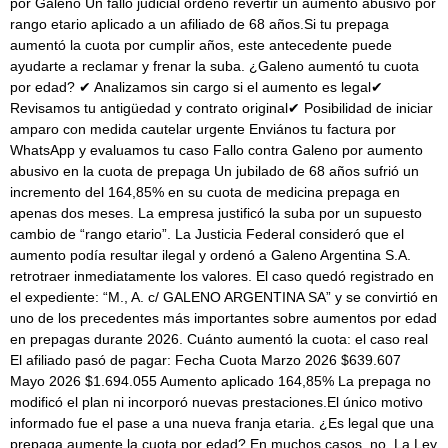
por Galeno Un fallo judicial ordenó revertir un aumento abusivo por
rango etario aplicado a un afiliado de 68 años.Si tu prepaga
aumentó la cuota por cumplir años, este antecedente puede
ayudarte a reclamar y frenar la suba. ¿Galeno aumentó tu cuota
por edad? ✔ Analizamos sin cargo si el aumento es legal✔
Revisamos tu antigüedad y contrato original✔ Posibilidad de iniciar
amparo con medida cautelar urgente Enviános tu factura por
WhatsApp y evaluamos tu caso Fallo contra Galeno por aumento
abusivo en la cuota de prepaga Un jubilado de 68 años sufrió un
incremento del 164,85% en su cuota de medicina prepaga en
apenas dos meses. La empresa justificó la suba por un supuesto
cambio de “rango etario”. La Justicia Federal consideró que el
aumento podía resultar ilegal y ordenó a Galeno Argentina S.A.
retrotraer inmediatamente los valores. El caso quedó registrado en
el expediente: “M., A. c/ GALENO ARGENTINA SA” y se convirtió en
uno de los precedentes más importantes sobre aumentos por edad
en prepagas durante 2026. Cuánto aumentó la cuota: el caso real
El afiliado pasó de pagar: Fecha Cuota Marzo 2026 $639.607
Mayo 2026 $1.694.055 Aumento aplicado 164,85% La prepaga no
modificó el plan ni incorporó nuevas prestaciones.El único motivo
informado fue el pase a una nueva franja etaria. ¿Es legal que una
prepaga aumente la cuota por edad? En muchos casos, no. La Ley