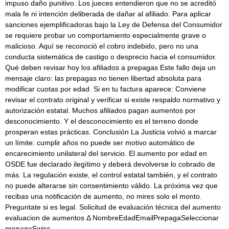
impuso daño punitivo. Los jueces entendieron que no se acreditó
mala fe ni intención deliberada de dañar al afiliado. Para aplicar
sanciones ejemplificadoras bajo la Ley de Defensa del Consumidor
se requiere probar un comportamiento especialmente grave o
malicioso. Aquí se reconoció el cobro indebido, pero no una
conducta sistemática de castigo o desprecio hacia el consumidor.
Qué deben revisar hoy los afiliados a prepagas Este fallo deja un
mensaje claro: las prepagas no tienen libertad absoluta para
modificar cuotas por edad. Si en tu factura aparece: Conviene
revisar el contrato original y verificar si existe respaldo normativo y
autorización estatal. Muchos afiliados pagan aumentos por
desconocimiento. Y el desconocimiento es el terreno donde
prosperan estas prácticas. Conclusión La Justicia volvió a marcar
un límite: cumplir años no puede ser motivo automático de
encarecimiento unilateral del servicio. El aumento por edad en
OSDE fue declarado ilegítimo y deberá devolverse lo cobrado de
más. La regulación existe, el control estatal también, y el contrato
no puede alterarse sin consentimiento válido. La próxima vez que
recibas una notificación de aumento, no mires solo el monto.
Preguntate si es legal. Solicitud de evaluación técnica del aumento
evaluacion de aumentos Δ NombreEdadEmailPrepagaSeleccionar
prepagaSwiss