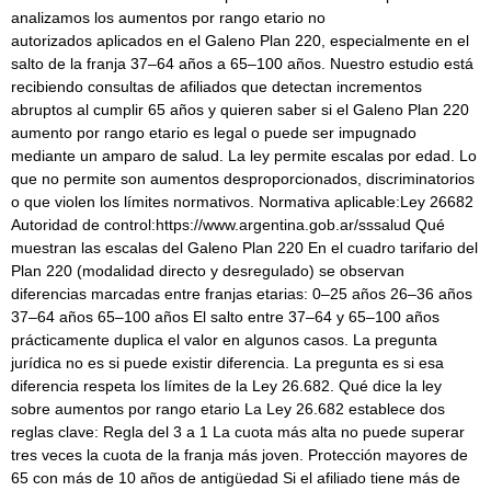
analizamos los aumentos por rango etario no
autorizados aplicados en el Galeno Plan 220, especialmente en el
salto de la franja 37–64 años a 65–100 años. Nuestro estudio está
recibiendo consultas de afiliados que detectan incrementos
abruptos al cumplir 65 años y quieren saber si el Galeno Plan 220
aumento por rango etario es legal o puede ser impugnado
mediante un amparo de salud. La ley permite escalas por edad. Lo
que no permite son aumentos desproporcionados, discriminatorios
o que violen los límites normativos. Normativa aplicable:Ley 26682
Autoridad de control:https://www.argentina.gob.ar/sssalud Qué
muestran las escalas del Galeno Plan 220 En el cuadro tarifario del
Plan 220 (modalidad directo y desregulado) se observan
diferencias marcadas entre franjas etarias: 0–25 años 26–36 años
37–64 años 65–100 años El salto entre 37–64 y 65–100 años
prácticamente duplica el valor en algunos casos. La pregunta
jurídica no es si puede existir diferencia. La pregunta es si esa
diferencia respeta los límites de la Ley 26.682. Qué dice la ley
sobre aumentos por rango etario La Ley 26.682 establece dos
reglas clave: Regla del 3 a 1 La cuota más alta no puede superar
tres veces la cuota de la franja más joven. Protección mayores de
65 con más de 10 años de antigüedad Si el afiliado tiene más de