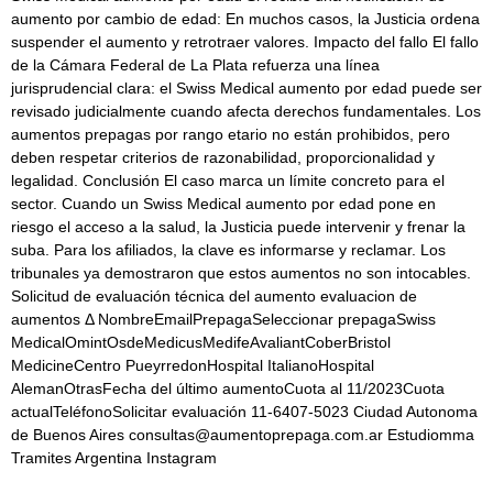
aumento por cambio de edad: En muchos casos, la Justicia ordena
suspender el aumento y retrotraer valores. Impacto del fallo El fallo
de la Cámara Federal de La Plata refuerza una línea
jurisprudencial clara: el Swiss Medical aumento por edad puede ser
revisado judicialmente cuando afecta derechos fundamentales. Los
aumentos prepagas por rango etario no están prohibidos, pero
deben respetar criterios de razonabilidad, proporcionalidad y
legalidad. Conclusión El caso marca un límite concreto para el
sector. Cuando un Swiss Medical aumento por edad pone en
riesgo el acceso a la salud, la Justicia puede intervenir y frenar la
suba. Para los afiliados, la clave es informarse y reclamar. Los
tribunales ya demostraron que estos aumentos no son intocables.
Solicitud de evaluación técnica del aumento evaluacion de
aumentos Δ NombreEmailPrepagaSeleccionar prepagaSwiss
MedicalOmintOsdeMedicusMedifeAvaliantCoberBristol
MedicineCentro PueyrredonHospital ItalianoHospital
AlemanOtrasFecha del último aumentoCuota al 11/2023Cuota
actualTeléfonoSolicitar evaluación 11-6407-5023 Ciudad Autonoma
de Buenos Aires consultas@aumentoprepaga.com.ar Estudiomma
Tramites Argentina Instagram