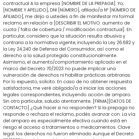
contractual A la empresa [NOMBRE DE LA PREPAGA]: Yo,
[NOMBRE Y APELLIDO], DNI [NÚMERO], afiliado/a Nº [NÚMERO DE
AFILIADO], me dirijo a ustedes a fin de manifestar mi formal
reclamo en relación a [DESCRIBIR EL MOTIVO: aumento de
cuota / falta de cobertura / modificación contractual]. En
particular, considero que la situación resulta abusiva y
contraria a la normativa vigente, incluyendo la Ley 26.682 y
la Ley 24.240 de Defensa del Consumidor, así como el
derecho a la salud protegido constitucionalmente.
Asimismo, el aumento/comportamiento aplicado en el
marco del Decreto 70/2023 no puede implicar una
vulneración de derechos ni habilitar prácticas arbitrarias.
Por lo expuesto, solicito: En caso de no obtener respuesta
satisfactoria, me veré obligado/a a iniciar las acciones
legales correspondientes, incluyendo acción de amparo.
Sin otro particular, saludo atentamente. [FIRMA][DATOS DE
CONTACTO] ¿Qué hacer si no responden? Si la prepaga no
responde o rechaza el reclamo, podés avanzar con: La vía
del amparo es especialmente efectiva cuando está en
riesgo el acceso a tratamientos o medicamentos. Clave
legal: los derechos no fueron eliminado Aunque el Decreto