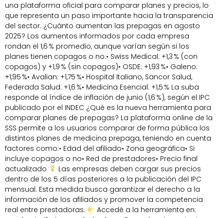
una plataforma oficial para comparar planes y precios, lo
que representa un paso importante hacia la transparencia
del sector. ¿Cuánto aumentan las prepagas en agosto
2025? Los aumentos informados por cada empresa
rondan el 1,6 % promedio, aunque varían según si los
planes tienen copagos o no:• Swiss Medical: +1,3 % (con
copagos) y +1,9 % (sin copagos)• OSDE: +1,93 %• Galeno:
+1,95 %• Avalian: +1,75 %• Hospital Italiano, Sancor Salud,
Federada Salud: +1,6 %• Medicina Esencial: +1,5 % La suba
responde al índice de inflación de junio (1,6 %), según el IPC
publicado por el INDEC ¿Qué es la nueva herramienta para
comparar planes de prepagas? La plataforma online de la
SSS permite a los usuarios comparar de forma pública los
distintos planes de medicina prepaga, teniendo en cuenta
factores como:• Edad del afiliado• Zona geográfica• Si
incluye copagos o no• Red de prestadores• Precio final
actualizado
Las empresas deben cargar sus precios
dentro de los 5 días posteriores a la publicación del IPC
mensual. Esta medida busca garantizar el derecho a la
información de los afiliados y promover la competencia
real entre prestadoras.
Accedé a la herramienta en: