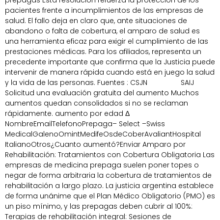
prepagas Esta resolución refuerza la protección de los
pacientes frente a incumplimientos de las empresas de
salud. El fallo deja en claro que, ante situaciones de
abandono o falta de cobertura, el amparo de salud es
una herramienta eficaz para exigir el cumplimiento de las
prestaciones médicas. Para los afiliados, representa un
precedente importante que confirma que la Justicia puede
intervenir de manera rápida cuando está en juego la salud
y la vida de las personas. Fuentes : CSJN SAIJ
Solicitud una evaluación gratuita del aumento Muchos
aumentos quedan consolidados si no se reclaman
rápidamente. aumento por edad Δ
NombreEmailTelefonoPrepaga– Select –Swiss
MedicalGalenoOmintMedifeOsdeCoberAvaliantHospital
ItalianoOtros¿Cuanto aumentó?Enviar Amparo por
Rehabilitación: Tratamientos con Cobertura Obligatoria Las
empresas de medicina prepaga suelen poner topes o
negar de forma arbitraria la cobertura de tratamientos de
rehabilitación a largo plazo. La justicia argentina establece
de forma unánime que el Plan Médico Obligatorio (PMO) es
un piso mínimo, y las prepagas deben cubrir al 100%:
Terapias de rehabilitación integral: Sesiones de