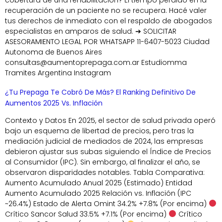
cobertura de una rehabilitación? El tiempo perdido en la
recuperación de un paciente no se recupera. Hacé valer
tus derechos de inmediato con el respaldo de abogados
especialistas en amparos de salud. ➔ SOLICITAR
ASESORAMIENTO LEGAL POR WHATSAPP 11-6407-5023 Ciudad
Autonoma de Buenos Aires
consultas@aumentoprepaga.com.ar Estudiomma
Tramites Argentina Instagram
¿Tu Prepaga Te Cobró De Más? El Ranking Definitivo De
Aumentos 2025 Vs. Inflación
Contexto y Datos En 2025, el sector de salud privada operó
bajo un esquema de libertad de precios, pero tras la
mediación judicial de mediados de 2024, las empresas
debieron ajustar sus subas siguiendo el Índice de Precios
al Consumidor (IPC). Sin embargo, al finalizar el año, se
observaron disparidades notables. Tabla Comparativa:
Aumento Acumulado Anual 2025 (Estimado) Entidad
Aumento Acumulado 2025 Relación vs. Inflación (IPC
~26.4%) Estado de Alerta Omint 34.2% +7.8% (Por encima)
Crítico Sancor Salud 33.5% +7.1% (Por encima)
Crítico