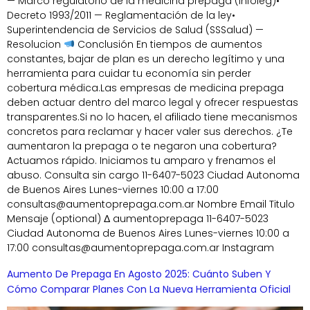
— Marco regulatorio de la medicina prepaga (Infoleg)•
Decreto 1993/2011 — Reglamentación de la ley•
Superintendencia de Servicios de Salud (SSSalud) —
Resolucion
Conclusión En tiempos de aumentos
constantes, bajar de plan es un derecho legítimo y una
herramienta para cuidar tu economía sin perder
cobertura médica.Las empresas de medicina prepaga
deben actuar dentro del marco legal y ofrecer respuestas
transparentes.Si no lo hacen, el afiliado tiene mecanismos
concretos para reclamar y hacer valer sus derechos. ¿Te
aumentaron la prepaga o te negaron una cobertura?
Actuamos rápido. Iniciamos tu amparo y frenamos el
abuso. Consulta sin cargo 11-6407-5023 Ciudad Autonoma
de Buenos Aires Lunes-viernes 10:00 a 17:00
consultas@aumentoprepaga.com.ar Nombre Email Titulo
Mensaje (optional) Δ aumentoprepaga 11-6407-5023
Ciudad Autonoma de Buenos Aires Lunes-viernes 10:00 a
17:00 consultas@aumentoprepaga.com.ar Instagram
Aumento De Prepaga En Agosto 2025: Cuánto Suben Y
Cómo Comparar Planes Con La Nueva Herramienta Oficial