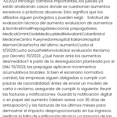
70/2023 introdujo cambios importantes, los jueces ya
están analizando casos donde se cuestionan aumentos
excesivos o prácticas abusivas. Esto significa que los
afiliados siguen protegidos y pueden exigir: Solicitud de
evaluación técnica del aumento evaluacion de aumentos
Δ NombreEmailPrepagaSeleccionar prepagaSwiss
MedicalOmintOsdeMedicusMedifeAvaliantCoberBristol
MedicineCentro PueyrredonHospital ItalianoHospital
AlemanOtrasFecha del último aumentoCuota al
11/2023Cuota actualTeléfonoSolicitar evaluación Reclamo
por Decreto 70/2023: ¿Qué hacer ante los aumentos
desmedidos? A partir de la desregulación planteada por el
DNU 70/2023, las prepagas aplicaron incrementos
acumulativos brutales. Si bien el escenario normativo
cambió, las empresas siguen obligadas a cumplir con
pautas de razonabilidad. Antes de enviar un modelo de
carta o reclamo, asegurate de cumplir lo siguiente: Reunir
las facturas y notificaciones: Guardá la notificación digital
o en papel del aumento (deben avisar con 30 días de
anticipación) y las facturas de los últimos meses para
demostrar el impacto desproporcionado en tus ingresos.
Verificar la falta de justificación técnica: La mayoría de las