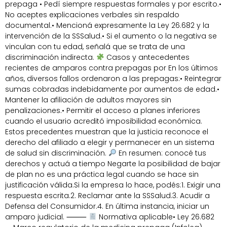
prepaga • Pedí siempre respuestas formales y por escrito.•
No aceptes explicaciones verbales sin respaldo
documental.• Mencioná expresamente la Ley 26.682 y la
intervención de la SSSalud.• Si el aumento o la negativa se
vinculan con tu edad, señalá que se trata de una
discriminación indirecta.
Casos y antecedentes
recientes de amparos contra prepagas por En los últimos
años, diversos fallos ordenaron a las prepagas:• Reintegrar
sumas cobradas indebidamente por aumentos de edad.•
Mantener la afiliación de adultos mayores sin
penalizaciones.• Permitir el acceso a planes inferiores
cuando el usuario acreditó imposibilidad económica.
Estos precedentes muestran que la justicia reconoce el
derecho del afiliado a elegir y permanecer en un sistema
de salud sin discriminación.
En resumen: conocé tus
derechos y actuá a tiempo Negarte la posibilidad de bajar
de plan no es una práctica legal cuando se hace sin
justificación válida.Si la empresa lo hace, podés:1. Exigir una
respuesta escrita.2. Reclamar ante la SSSalud.3. Acudir a
Defensa del Consumidor.4. En última instancia, iniciar un
amparo judicial. ⸻
Normativa aplicable• Ley 26.682