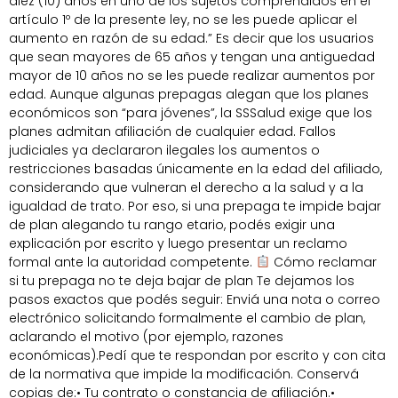
diez (10) años en uno de los sujetos comprendidos en el
artículo 1º de la presente ley, no se les puede aplicar el
aumento en razón de su edad.” Es decir que los usuarios
que sean mayores de 65 años y tengan una antiguedad
mayor de 10 años no se les puede realizar aumentos por
edad. Aunque algunas prepagas alegan que los planes
económicos son “para jóvenes”, la SSSalud exige que los
planes admitan afiliación de cualquier edad. Fallos
judiciales ya declararon ilegales los aumentos o
restricciones basadas únicamente en la edad del afiliado,
considerando que vulneran el derecho a la salud y a la
igualdad de trato. Por eso, si una prepaga te impide bajar
de plan alegando tu rango etario, podés exigir una
explicación por escrito y luego presentar un reclamo
formal ante la autoridad competente.
Cómo reclamar
si tu prepaga no te deja bajar de plan Te dejamos los
pasos exactos que podés seguir: Enviá una nota o correo
electrónico solicitando formalmente el cambio de plan,
aclarando el motivo (por ejemplo, razones
económicas).Pedí que te respondan por escrito y con cita
de la normativa que impide la modificación. Conservá
copias de:• Tu contrato o constancia de afiliación.•