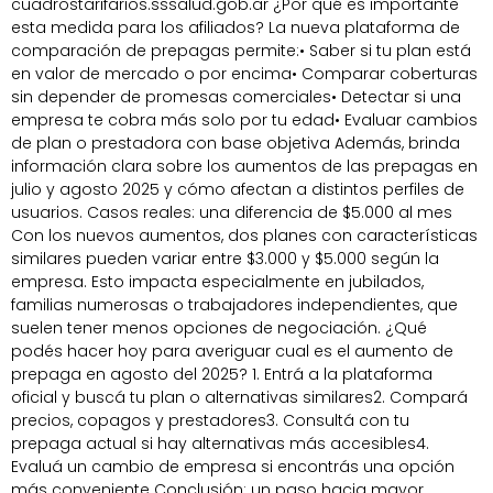
cuadrostarifarios.sssalud.gob.ar ¿Por qué es importante
esta medida para los afiliados? La nueva plataforma de
comparación de prepagas permite:• Saber si tu plan está
en valor de mercado o por encima• Comparar coberturas
sin depender de promesas comerciales• Detectar si una
empresa te cobra más solo por tu edad• Evaluar cambios
de plan o prestadora con base objetiva Además, brinda
información clara sobre los aumentos de las prepagas en
julio y agosto 2025 y cómo afectan a distintos perfiles de
usuarios. Casos reales: una diferencia de $5.000 al mes
Con los nuevos aumentos, dos planes con características
similares pueden variar entre $3.000 y $5.000 según la
empresa. Esto impacta especialmente en jubilados,
familias numerosas o trabajadores independientes, que
suelen tener menos opciones de negociación. ¿Qué
podés hacer hoy para averiguar cual es el aumento de
prepaga en agosto del 2025? 1. Entrá a la plataforma
oficial y buscá tu plan o alternativas similares2. Compará
precios, copagos y prestadores3. Consultá con tu
prepaga actual si hay alternativas más accesibles4.
Evaluá un cambio de empresa si encontrás una opción
más conveniente Conclusión: un paso hacia mayor